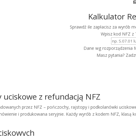

Kalkulator R
Sprawdź ile zapłacisz za wyrób
Wpisz kod NFZ z 
Dane wg rozporządzenia M
Masz pytania? Zad
y uciskowe z refundacją NFZ
ndowanych przez NFZ – pończochy, rajstopy i podkolanówki uciskowe 
ówienie i produkowana seryjnie. Każdy wyrób z kodem NFZ, klasą kom
ciskowych