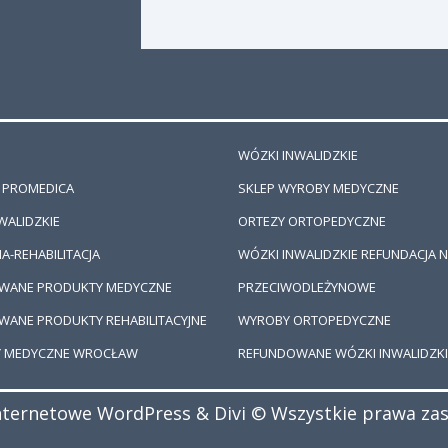
)
WÓZKI INWALIDZKIE
 PROMEDICA
SKLEP WYROBY MEDYCZNE
WALIDZKIE
ORTEZY ORTOPEDYCZNE
A-REHABILITACJA
WÓZKI INWALIDZKIE REFUNDACJA N
WANE PRODUKTY MEDYCZNE
PRZECIWODLEŻYNOWE
ANE PRODUKTY REHABILITACYJNE
WYROBY ORTOPEDYCZNE
Y MEDYCZNE WROCŁAW
REFUNDOWANE WÓZKI INWALIDZKI
nternetowe WordPress & Divi
© Wszystkie prawa za