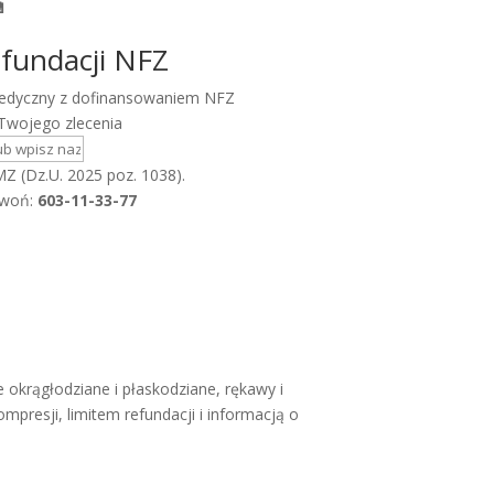

efundacji NFZ
 medyczny z dofinansowaniem NFZ
Twojego zlecenia
Z (Dz.U. 2025 poz. 1038).
zwoń:
603-11-33-77
okrągłodziane i płaskodziane, rękawy i
presji, limitem refundacji i informacją o