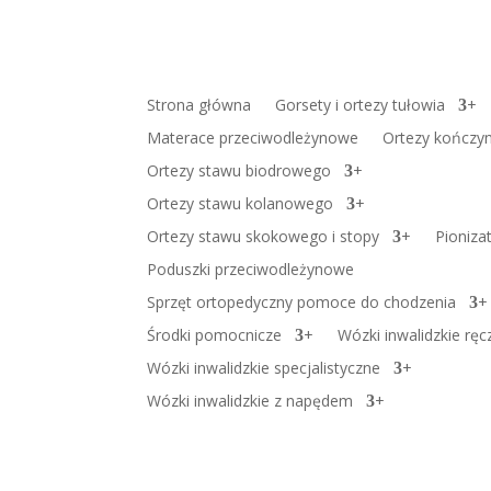
Strona główna
Gorsety i ortezy tułowia
+
Materace przeciwodleżynowe
Ortezy kończyn
Ortezy stawu biodrowego
+
Ortezy stawu kolanowego
+
Ortezy stawu skokowego i stopy
+
Pioniza
Poduszki przeciwodleżynowe
Sprzęt ortopedyczny pomoce do chodzenia
+
Środki pomocnicze
+
Wózki inwalidzkie ręc
Wózki inwalidzkie specjalistyczne
+
Wózki inwalidzkie z napędem
+