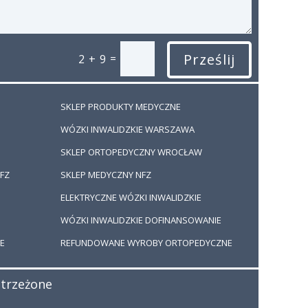
Prześlij
=
2 + 9
SKLEP PRODUKTY MEDYCZNE
WÓZKI INWALIDZKIE WARSZAWA
SKLEP ORTOPEDYCZNY WROCŁAW
FZ
SKLEP MEDYCZNY NFZ
ELEKTRYCZNE WÓZKI INWALIDZKIE
WÓZKI INWALIDZKIE DOFINANSOWANIE
E
REFUNDOWANE WYROBY ORTOPEDYCZNE
strzeżone