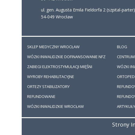
ul. gen. Augusta Emila Fieldorfa 2 (szpital-parter
54-049 Wrocław
SKLEP MEDYCZNY WROCŁAW
BLOG
WÓZKI INWALIDZKIE DOFINANSOWANIE NFZ
CENTRUM
ZABIEGI ELEKTROSTYMULACJI MIĘŚNI
WÓZKI IN
WYROBY REHABILITACYJNE
ORTOPEDI
ORTEZY STABILIZATORY
REFUNDO
REFUNDOWANE
REFUNDOW
WÓZKI INWALIDZKIE WROCŁAW
ARTYKUŁ
Strony I