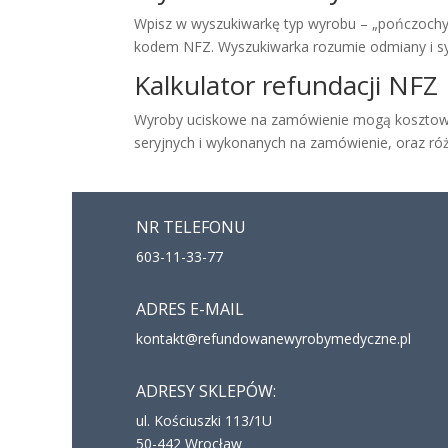
Wpisz w wyszukiwarkę typ wyrobu – „pończochy u
kodem NFZ. Wyszukiwarka rozumie odmiany i 
Kalkulator refundacji NFZ
Wyroby uciskowe na zamówienie mogą kosztować n
seryjnych i wykonanych na zamówienie, oraz różn
NR TELEFONU
603-11-33-77
ADRES E-MAIL
kontakt@refundowanewyrobymedyczne.pl
ADRESY SKLEPÓW:
ul. Kościuszki 113/1U
50-442 Wrocław