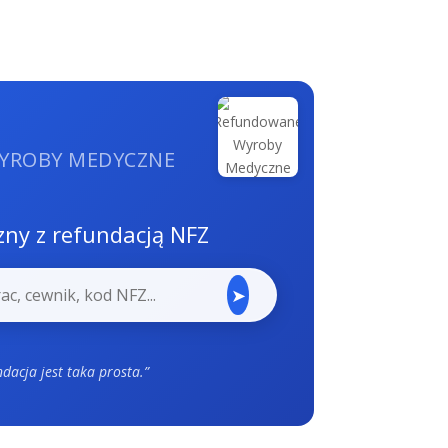
YROBY MEDYCZNE
ny z refundacją NFZ
➤
ndacja jest taka prosta.”