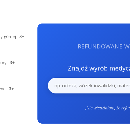
y górnej
+
REFUNDOWANE W
tory
+
Znajdź wyrób medycz
zne
+
„Nie wiedziałam, że refu