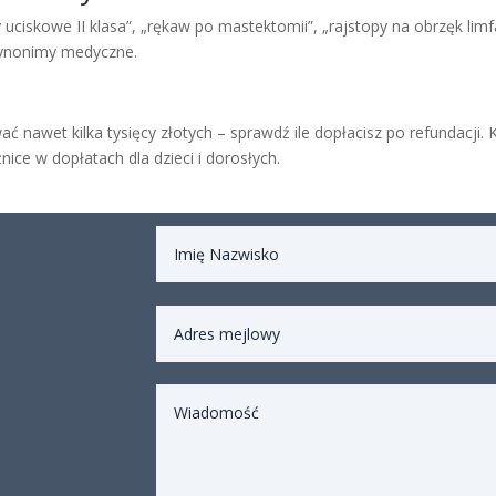
ciskowe II klasa”, „rękaw po mastektomii”, „rajstopy na obrzęk limf
synonimy medyczne.
awet kilka tysięcy złotych – sprawdź ile dopłacisz po refundacji. K
ice w dopłatach dla dzieci i dorosłych.